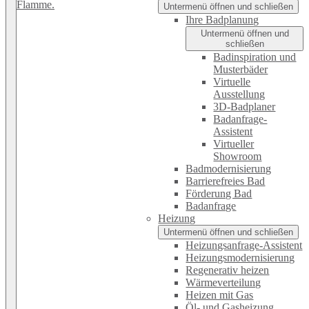
Untermenü öffnen und schließen
Ihre Badplanung
Untermenü öffnen und
schließen
Badinspiration und
Musterbäder
Virtuelle
Ausstellung
3D-Badplaner
Badanfrage-
Assistent
Virtueller
Showroom
Badmodernisierung
Barrierefreies Bad
Förderung Bad
Badanfrage
Heizung
Untermenü öffnen und schließen
Heizungsanfrage-Assistent
Heizungsmodernisierung
Regenerativ heizen
Wärmeverteilung
Heizen mit Gas
Öl- und Gasheizung