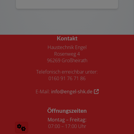
Kontakt
Haustechnik Engel
Rosenweg 4
96269 Großheirath
Telefonisch erreichbar unter:
0160 91 76 71 86
E-Mail:
info@engel-shk.de
Öffnungszeiten
Montag – Freitag:
07:00 – 17:00 Uhr